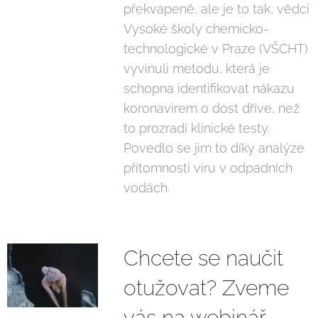
překvapeně, ale je to tak, vědci
Vysoké školy chemicko-
technologické v Praze (VŠCHT)
vyvinuli metodu, která je
schopna identifikovat nákazu
koronavirem o dost dříve, než
to prozradí klinické testy.
Povedlo se jim to díky analýze
přítomnosti viru v odpadních
vodách.
Chcete se naučit
otužovat? Zveme
vás na webinář