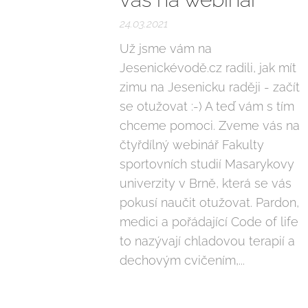
24.03.2021
Už jsme vám na
Jesenickévodě.cz radili, jak mít
zimu na Jesenicku raději - začít
se otužovat :-) A teď vám s tím
chceme pomoci. Zveme vás na
čtyřdílný webinář Fakulty
sportovních studií Masarykovy
univerzity v Brně, která se vás
pokusí naučit otužovat. Pardon,
medici a pořádající Code of life
to nazývají chladovou terapií a
dechovým cvičením,...