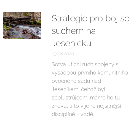
Strategie pro boj se
suchem na
Jesenicku
03.08.2020
Sotva utichl ruch spojený s
výsadbou prvního komunitního
ovocného sadu nad
Jeseníkem, čehož byl
spolustrůjcem, máme ho tu
znovu, a to v jeho nejsilnější
disciplíně - vodě.