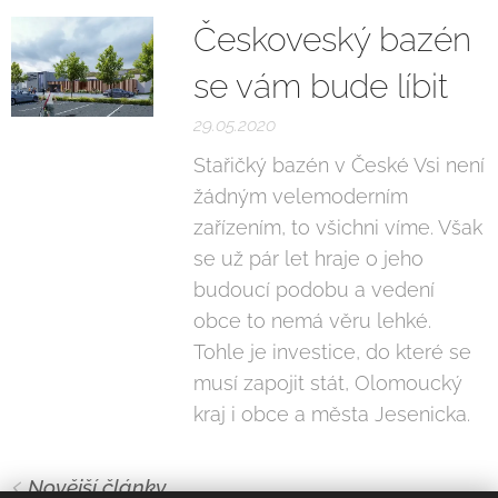
Českoveský bazén
se vám bude líbit
29.05.2020
Stařičký bazén v České Vsi není
žádným velemoderním
zařízením, to všichni víme. Však
se už pár let hraje o jeho
budoucí podobu a vedení
obce to nemá věru lehké.
Tohle je investice, do které se
musí zapojit stát, Olomoucký
kraj i obce a města Jesenicka.
Novější články