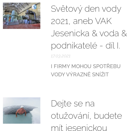
Světový den vody
2021, aneb VAK
Jesenicka & voda &
podnikatelé - díl I.
17.03.2021
I FIRMY MOHOU SPOTŘEBU
VODY VÝRAZNĚ SNÍŽIT
Dejte se na
otužování, budete
mít jesenickou