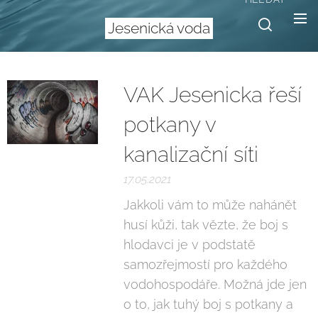
Jesenická voda
VAK Jesenicka řeší
potkany v
kanalizační síti
17.05.2021
Jakkoli vám to může nahánět
husí kůži, tak vězte, že boj s
hlodavci je v podstatě
samozřejmostí pro každého
vodohospodáře. Možná jde jen
o to, jak tuhý boj s potkany a