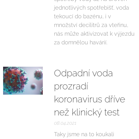
jednotlivých spotřebišť, voda
tekoucí do bazénu, i v
množství decilitrů za vteřinu,
nás může aktivizovat k výjezdu
za domnělou havárií.
Odpadní voda
prozradí
koronavirus dříve
než klinický test
08.04.2021
Taky jsme na to koukali