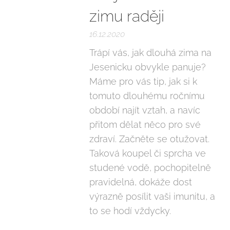
zimu raději
16.12.2020
Trápí vás, jak dlouhá zima na
Jesenicku obvykle panuje?
Máme pro vás tip, jak si k
tomuto dlouhému ročnímu
období najít vztah, a navíc
přitom dělat něco pro své
zdraví. Začněte se otužovat.
Taková koupel či sprcha ve
studené vodě, pochopitelně
pravidelná, dokáže dost
výrazně posílit vaši imunitu, a
to se hodí vždycky.