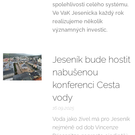
spolehlivosti celého systému.
Ve VaK Jesenicka každý rok
realizujeme několik
významných investic.
Jeseník bude hostit
nabušenou
konferenci Cesta
vody
16.09.2025
Voda jako živel má pro Jeseník
nejméně od dob Vincenze