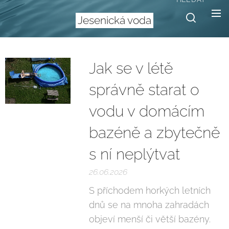
Jesenická voda
Jak se v létě
správně starat o
vodu v domácím
bazéně a zbytečně
s ní neplýtvat
26.06.2026
S příchodem horkých letních
dnů se na mnoha zahradách
objeví menší či větší bazény.