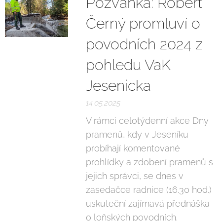
Pozvánka: Robert
Černý promluví o
povodních 2024 z
pohledu VaK
Jesenicka
14.05.2025
V rámci celotýdenní akce Dny
pramenů, kdy v Jeseníku
probíhají komentované
prohlídky a zdobení pramenů s
jejich správci, se dnes v
zasedačce radnice (16.30 hod.)
uskuteční zajímavá přednáška
o loňských povodních.