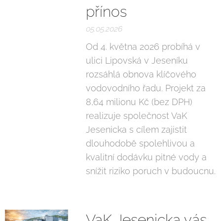
přínos
05.05.2026
Od 4. května 2026 probíhá v
ulici Lipovská v Jeseníku
rozsáhlá obnova klíčového
vodovodního řadu. Projekt za
8,64 milionu Kč (bez DPH)
realizuje společnost VaK
Jesenicka s cílem zajistit
dlouhodobě spolehlivou a
kvalitní dodávku pitné vody a
snížit riziko poruch v budoucnu.
VaK Jesenicka vás