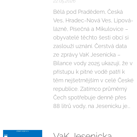
22.05.2026
Bělá pod Pradědem, Česká
Ves, Hradec-Nová Ves, Lipová-
lázně, Písečná a Mikulovice –
obyvatelé těchto šesti obcí si
zaslouží uznání. Čerstvá data
ze zprávy VaK Jesenicka –
Bilance vody 2025 ukazují, že v
přístupu k pitné vodě patří k
těm nejšetrnějším v celé České
republice. Zatímco průměrný
Čech spotřebuje denně přes
88 litrů vody, na Jesenicku je...
VaK Jesenicka