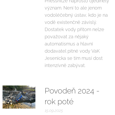
Priessnitze naprosto ojedinělý
význam. Není to ale jenom
vodoléčebný ústav, kdo je na
vodě existenčně závislý.
Dostatek vody přitom nelze
považovat za nějaký
automatismus a hlavní
dodavatel pitné vody VaK
Jesenicka se tím musí dost
intenzívně zabývat.
Povodeň 2024 -
rok poté
15.09.2025