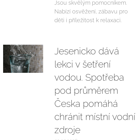
Jsou skvělým pomocníkem.
Nabízí osvěžení, zábavu pro
děti i příležitost k relaxaci.
Jesenicko dává
lekci v šetření
vodou. Spotřeba
pod průměrem
Česka pomáhá
chránit místní vodní
zdroje