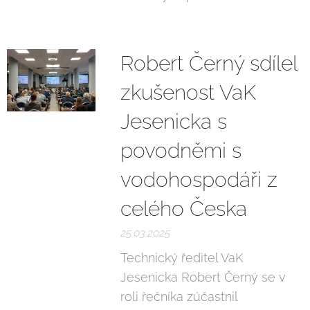
Robert Černý sdílel
zkušenost VaK
Jesenicka s
povodněmi s
vodohospodáři z
celého Česka
25.03.2025
Technický ředitel VaK
Jesenicka Robert Černý se v
roli řečníka zúčastnil