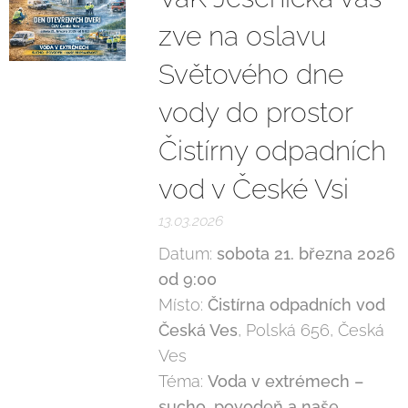
zve na oslavu
Světového dne
vody do prostor
Čistírny odpadních
vod v České Vsi
13.03.2026
Datum:
sobota 21. března 2026
od 9:00
Místo:
Čistírna odpadních vod
Česká Ves
, Polská 656, Česká
Ves
Téma:
Voda v extrémech –
sucho, povodeň a naše