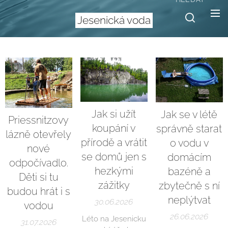
Jesenická voda
Jak si užít
Jak se v létě
Priessnitzovy
koupání v
správně starat
lázně otevřely
přírodě a vrátit
o vodu v
nové
se domů jen s
domácím
odpočívadlo.
hezkými
bazéně a
Děti si tu
zážitky
zbytečně s ní
budou hrát i s
neplýtvat
30.06.2026
vodou
26.06.2026
Léto na Jesenicku
31.07.2026