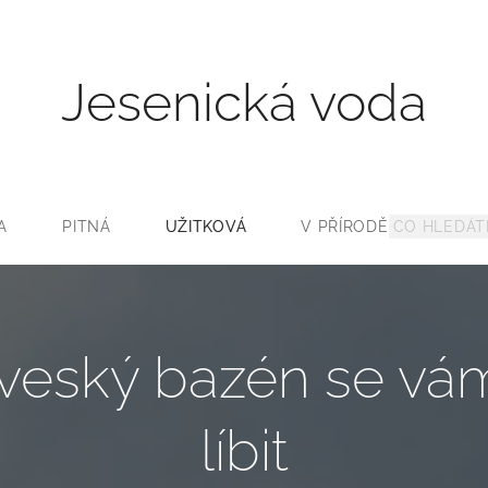
Jesenická voda
A
PITNÁ
UŽITKOVÁ
V PŘÍRODĚ
veský bazén se vá
líbit