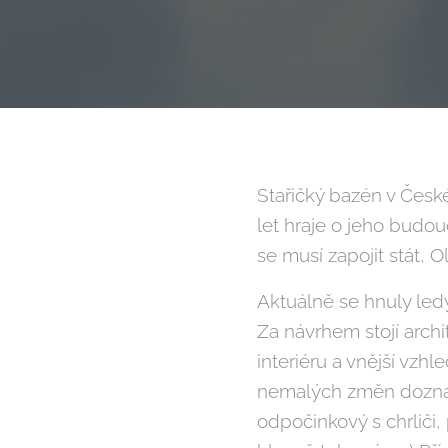
Stařičký bazén v Česk
let hraje o jeho budou
se musí zapojit stát, 
Aktuálně se hnuly le
Za návrhem stojí archi
interiéru a vnější vzhl
nemalých změn doznalo
odpočinkový s chrliči,