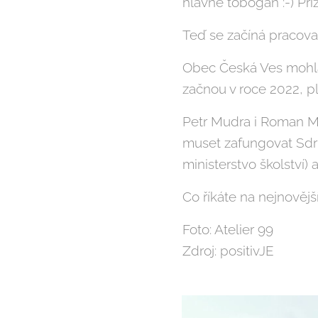
hlavně tobogán :-) Příz
Teď se začíná pracova
Obec Česká Ves mohla 
začnou v roce 2022, p
Petr Mudra i Roman Mi
muset zafungovat Sdru
ministerstvo školství) 
Co říkáte na nejnovějš
Foto: Atelier 99
Zdroj: positivJE