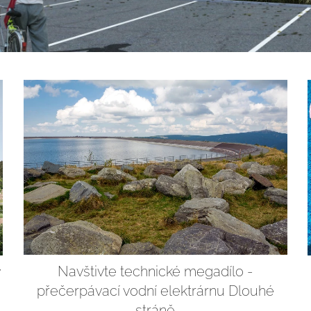
Navštivte technické megadílo -
v
přečerpávací vodní elektrárnu Dlouhé
stráně