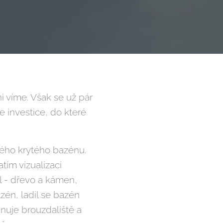
i víme. Však se už pár
e investice, do které
ého krytého bazénu.
tím vizualizaci
ál - dřevo a kámen,
zén, ladil se bazén
ánuje brouzdaliště a