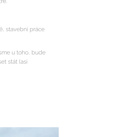
ře.
ě, stavební práce
jsme u toho, bude
t stát (asi