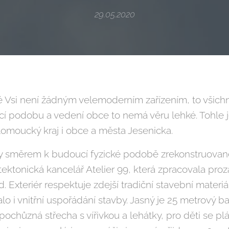
29.05.2020
é Vsi není žádným velemoderním zařízením, to všichn
cí podobu a vedení obce to nemá věru lehké. Tohle j
Olomoucký kraj i obce a města Jesenicka.
dy směrem k budoucí fyzické podobě zrekonstruovan
tektonická kancelář Atelier 99, která zpracovala proza
ed. Exteriér respektuje zdejší tradiční stavební materi
 i vnitřní uspořádání stavby. Jasný je 25 metrový ba
 pochůzná střecha s vířivkou a lehátky, pro děti se pl