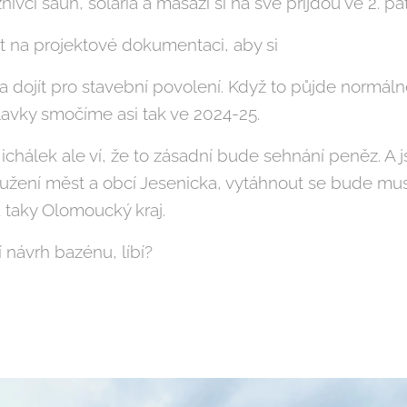
nivci saun, solária a masáži si na své přijdou ve 2. pat
t na projektové dokumentaci, aby si
dojít pro stavební povolení. Když to půjde normáln
lavky smočíme asi tak ve 2024-25.
chálek ale ví, že to zásadní bude sehnání peněz. A 
žení měst a obcí Jesenicka, vytáhnout se bude muse
a taky Olomoucký kraj.
í návrh bazénu, líbí?