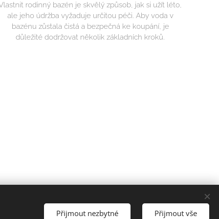
Vlastnit rodinný bazén je skvělý způsob, jak si užít léto,
ale jeho údržba vyžaduje určitou péči. Aby voda v
bazénu zůstala čistá a bezpečná ke koupání, je
důležité dodržovat několik základních kroků.
yhrazena.
Přijmout nezbytné
Přijmout vše