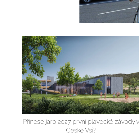
Přinese jaro 2027 první plavecké závody 
České Vsi?