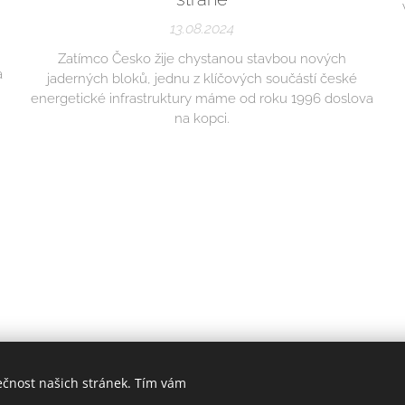
13.08.2024
Zatímco Česko žije chystanou stavbou nových
a
jaderných bloků, jednu z klíčových součástí české
energetické infrastruktury máme od roku 1996 doslova
na kopci.
ečnost našich stránek. Tím vám
esenická voda | s láskou k H2O od VaK Jesenicka | Všechna práva v