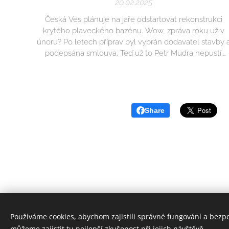
20.02.2025
Česká Ves plánuje na jaře odstartovat rekonstrukci
krytého plaveckého bazénu. Wow, zpráva roku už v
únoru? Po letech příprav byl vybrán dodavatel stavby 
podepsána smlouva. Teď už to Petr Mudra nepustí.
Zapamatujte si, vejde do dějin, že se do investice jde i
v situaci, kdy Jesenicko řeší povodňové škody. Třeba
se bazén stane symbolem vzdoru...
Share
Používáme cookies, abychom zajistili správné fungování a bezp
© 2025 J
můžeme zajistit tu nejlepší zkušenost při jejich návštěvě.