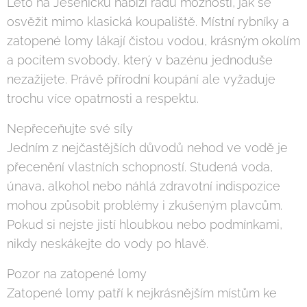
Léto na Jesenicku nabízí řadu možností, jak se
osvěžit mimo klasická koupaliště. Místní rybníky a
zatopené lomy lákají čistou vodou, krásným okolím
a pocitem svobody, který v bazénu jednoduše
nezažijete. Právě přírodní koupání ale vyžaduje
trochu více opatrnosti a respektu.
Nepřeceňujte své síly
Jedním z nejčastějších důvodů nehod ve vodě je
přecenění vlastních schopností. Studená voda,
únava, alkohol nebo náhlá zdravotní indispozice
mohou způsobit problémy i zkušeným plavcům.
Pokud si nejste jistí hloubkou nebo podmínkami,
nikdy neskákejte do vody po hlavě.
Pozor na zatopené lomy
Zatopené lomy patří k nejkrásnějším místům ke