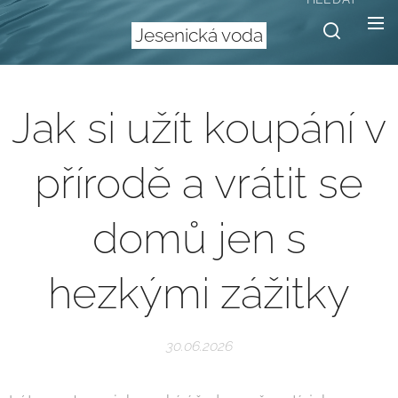
Jesenická voda
Jak si užít koupání v
přírodě a vrátit se
domů jen s
hezkými zážitky
30.06.2026