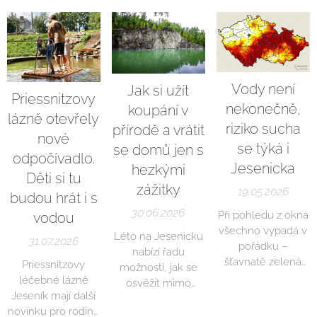
Vody není
Jak si užít
Priessnitzovy
nekonečně,
koupání v
lázně otevřely
riziko sucha
přírodě a vrátit
nové
se týká i
se domů jen s
odpočívadlo.
Jesenicka
hezkými
Děti si tu
zážitky
19.05.2026
budou hrát i s
30.06.2026
Při pohledu z okna
vodou
všechno vypadá v
Léto na Jesenicku
31.07.2026
pořádku –
nabízí řadu
šťavnatě zelená
Priessnitzovy
možností, jak se
krajina a bojící jaro…
léčebné lázně
osvěžit mimo
Nedávné srážky
Jeseník mají další
klasická
pomohly hlavně
novinku pro rodiny
koupaliště. Místní