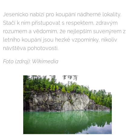
Jesenicko nabízí pro koupání nádherné lokality.
Stačí k nim přistupovat s respektem, zdravým
rozumem a vědomím, že nejlepším suvenýrem z
letního koupání jsou hezké vzpomínky, nikoliv
návštěva pohotovosti.
Foto (zdroj): Wikimedia