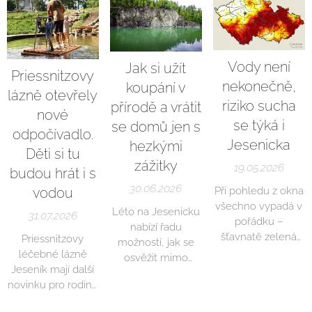
Vody není
Jak si užít
Priessnitzovy
nekonečně,
koupání v
lázně otevřely
riziko sucha
přírodě a vrátit
nové
se týká i
se domů jen s
odpočívadlo.
Jesenicka
hezkými
Děti si tu
zážitky
19.05.2026
budou hrát i s
30.06.2026
Při pohledu z okna
vodou
všechno vypadá v
Léto na Jesenicku
31.07.2026
pořádku –
nabízí řadu
šťavnatě zelená
Priessnitzovy
možností, jak se
krajina a bojící jaro…
léčebné lázně
osvěžit mimo
Nedávné srážky
Jeseník mají další
klasická
pomohly hlavně
novinku pro rodiny
koupaliště. Místní
povrchové vrstvě
s dětmi. V areálu
rybníky a zatopené