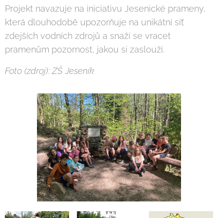
Projekt navazuje na iniciativu Jesenické prameny,
která dlouhodobě upozorňuje na unikátní síť
zdejších vodních zdrojů a snaží se vracet
pramenům pozornost, jakou si zaslouží.
Foto (zdroj): ZŠ Jeseník