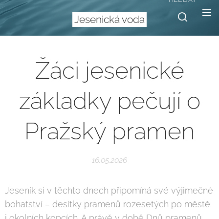
Jesenická voda
Žáci jesenické
základky pečují o
Pražský pramen
16.05.2026
Jeseník si v těchto dnech připomíná své výjimečné
bohatství – desítky pramenů rozesetých po městě
i okolních kopcích. A právě v době Dnů pramenů