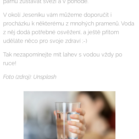
parnu zůstávat svěží a v pohodě.
V okolí Jeseníku vám můžeme doporučit i
procházku k některému z mnohých pramenů. Voda
z něj dodá potřebné osvěžení, a ještě přitom
uděláte něco pro svoje zdraví ;-)
Tak nezapomínejte mít lahev s vodou vždy po
ruce!
Foto (zdroj): Unsplash