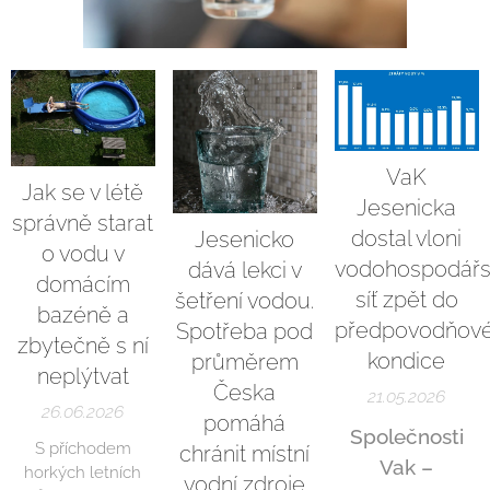
VaK
Jak se v létě
Jesenicka
správně starat
dostal vloni
Jesenicko
o vodu v
vodohospodář
dává lekci v
domácím
síť zpět do
šetření vodou.
bazéně a
předpovodňov
Spotřeba pod
zbytečně s ní
kondice
průměrem
neplýtvat
Česka
21.05.2026
26.06.2026
pomáhá
Společnosti
S příchodem
chránit místní
Vak –
horkých letních
vodní zdroje