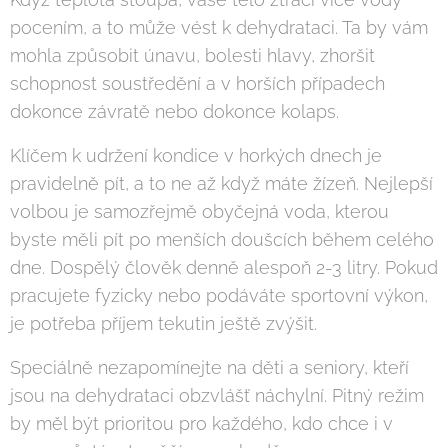
pocením, a to může vést k dehydrataci. Ta by vám
mohla způsobit únavu, bolesti hlavy, zhoršit
schopnost soustředění a v horších případech
dokonce závratě nebo dokonce kolaps.
Klíčem k udržení kondice v horkých dnech je
pravidelně pít, a to ne až když máte žízeň. Nejlepší
volbou je samozřejmě obyčejná voda, kterou
byste měli pít po menších doušcích během celého
dne. Dospělý člověk denně alespoň 2-3 litry. Pokud
pracujete fyzicky nebo podáváte sportovní výkon,
je potřeba příjem tekutin ještě zvýšit.
Speciálně nezapomínejte na děti a seniory, kteří
jsou na dehydrataci obzvlášť náchylní. Pitný režim
by měl být prioritou pro každého, kdo chce i v