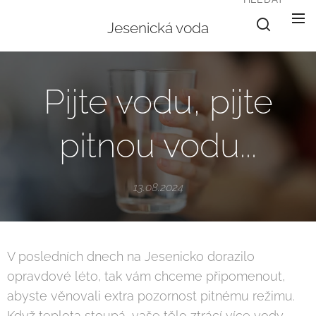
Jesenická voda
Pijte vodu, pijte
pitnou vodu...
13.08.2024
V posledních dnech na Jesenicko dorazilo
opravdové léto, tak vám chceme připomenout,
abyste věnovali extra pozornost pitnému režimu.
Když teplota stoupá, vaše tělo ztrácí více vody