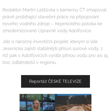
Redaktor Martin Laštůvka s kamerou ČT zmapoval
právě probíhající stavební práce na připojování
nového vodního zdroje – Keprnického potoka ke
zmodernizované Úpravně vody Adolfovice.
Jde o náročný investiční projekt, kterým si Vak
Jesenicka zajistí stabilnější přísun surové vody, z
níž pak v Adolfovicích vyrábí pitnou vodu pro asi 15
tisíc odběratelů v regionu.
Reportáž ČESKÉ TELEVIZE