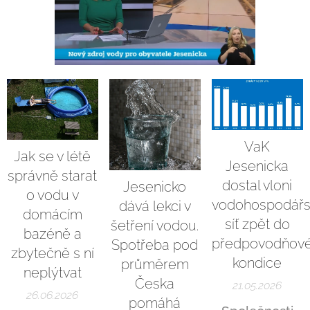
VaK
Jak se v létě
Jesenicka
správně starat
dostal vloni
Jesenicko
o vodu v
vodohospodář
dává lekci v
domácím
síť zpět do
šetření vodou.
bazéně a
předpovodňov
Spotřeba pod
zbytečně s ní
kondice
průměrem
neplýtvat
Česka
21.05.2026
26.06.2026
pomáhá