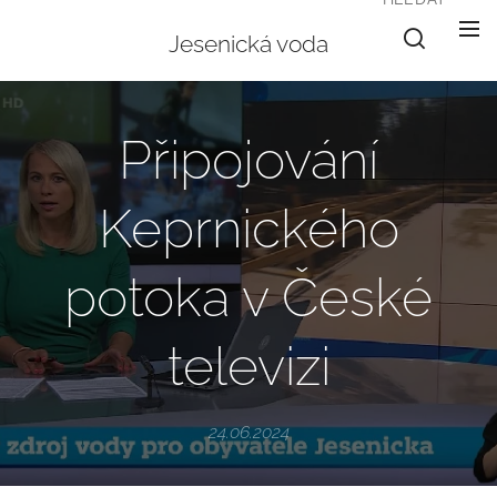
Jesenická voda
Připojování
Keprnického
potoka v České
televizi
24.06.2024