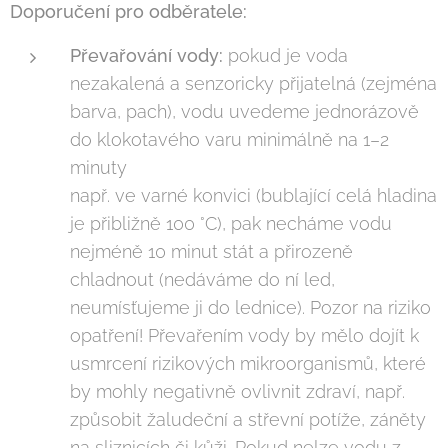
Doporučení pro odběratele:
Převařování vody:
pokud je voda
nezakalená a senzoricky přijatelná (zejména
barva, pach), vodu uvedeme jednorázově
do klokotavého varu minimálně na 1–2
minuty
např. ve varné konvici (bublající celá hladina
je přibližně 100 °C), pak necháme vodu
nejméně 10 minut stát a přirozeně
chladnout (nedáváme do ní led,
neumísťujeme ji do lednice). Pozor na riziko
opatření! Převařením vody by mělo dojít k
usmrcení rizikových mikroorganismů, které
by mohly negativně ovlivnit zdraví, např.
způsobit žaludeční a střevní potíže, záněty
na sliznicích či kůži. Pokud nelze vodu z