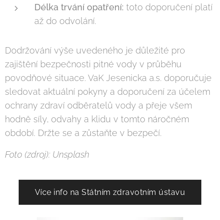
Délka trvání opatření:
toto doporučení platí
až do odvolání.
Dodržování výše uvedeného je důležité pro
zajištění bezpečnosti pitné vody v průběhu
povodňové situace. VaK Jesenicka a.s. doporučuje
sledovat aktuální pokyny a doporučení za účelem
ochrany zdraví odběratelů vody a přeje všem
hodně síly, odvahy a klidu v tomto náročném
období. Držte se a zůstaňte v bezpečí.
Foto (zdroj): Unsplash
Více info na Státním zdravotním ústavu