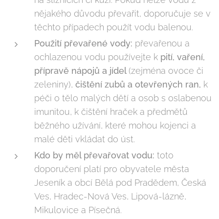
nějakého důvodu převařit, doporučuje se v
těchto případech použít vodu balenou.
Použití převařené vody:
převařenou a
ochlazenou vodu používejte k
pití, vaření,
přípravě nápojů a jídel
(zejména ovoce či
zeleniny),
čištění zubů a otevřených ran,
k
péči o tělo malých dětí a osob s oslabenou
imunitou, k čištění hraček a předmětů
běžného užívání, které mohou kojenci a
malé děti vkládat do úst.
Kdo by měl převařovat vodu:
toto
doporučení platí pro obyvatele města
Jeseník a obcí Bělá pod Pradědem, Česká
Ves, Hradec-Nová Ves, Lipová-lázně,
Mikulovice a Písečná.