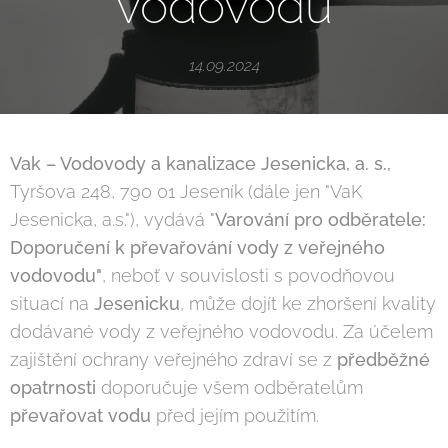
vodovodu
14.09.2024
Vak – Vodovody a kanalizace Jesenicka, a. s.,
Tyršova 248, 790 01 Jeseník (dále jen "VaK
Jesenicka, a.s."), vydává "
Varování pro odběratele:
Doporučení k převařování vody z veřejného
vodovodu
"
, neboť v souvislosti s povodňovou
situací na
Jesenicku
, může dojít ke zhoršení kvality
dodávané vody z veřejného vodovodu. Za účelem
zajištění ochrany veřejného zdraví se z
předběžné
opatrnosti
doporučuje všem odběratelům
převařovat vodu
před jejím použitím.