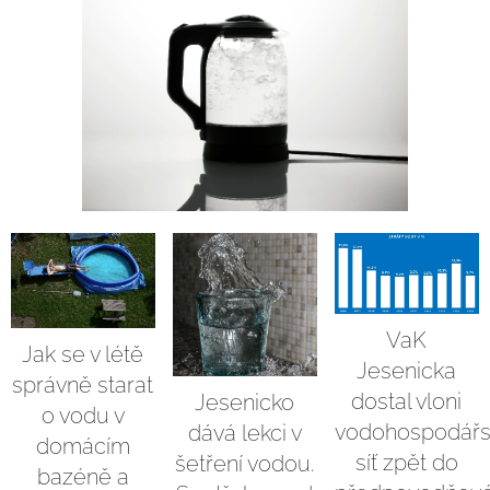
VaK
Jak se v létě
Jesenicka
správně starat
dostal vloni
Jesenicko
o vodu v
vodohospodář
dává lekci v
domácím
síť zpět do
šetření vodou.
bazéně a