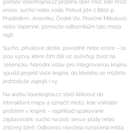
portále VašeKrajina.cz probíhá sběr míst, kde hrozí
eroze, sucho nebo voda. Pokud jste z Bělé p.
Pradědem, Jeseníku, České Vsi, Písečné Mikulovic
nebo Vápenné, pomozte odborníkům tato místa
najít.
Sucho, přívalové deště, povodně nebo eroze – to
jsou výzvy, které čím dál víc ovlivňují život na
Jesenicku. Národní ústav pro integrovanou krajinu
spustil projekt Vaše krajina, do kterého se můžete
jednoduše zapojit i vy.
Na webu Vasekrajina.cz stačí kliknout do
interaktivní mapy a označit místo, kde vnímáte
problém v krajině – například opakované
zaplavování, sucho na poli, sesuv půdy nebo
zničený břeh. Odborníci všechna označená místa