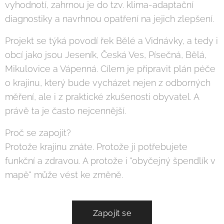
vyhodnotí, zahrnou je do tzv. klima-adaptační
diagnostiky a navrhnou opatření na jejich zlepšení.
Projekt se týká povodí řek Bělé a Vidnávky, a tedy i
obcí jako jsou Jeseník, Česká Ves, Písečná, Bělá,
Mikulovice a Vápenná. Cílem je připravit plán péče
o krajinu, který bude vycházet nejen z odborných
měření, ale i z praktické zkušenosti obyvatel. A
právě ta je často nejcennější.
Proč se zapojit?
Protože krajinu znáte. Protože ji potřebujete
funkční a zdravou. A protože i "obyčejný špendlík v
mapě" může vést ke změně.
Zapojit se