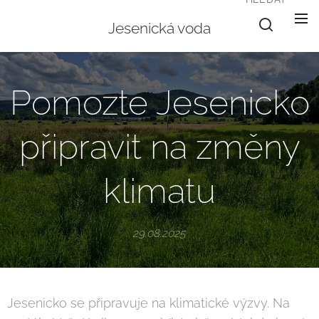
Jesenická voda
Pomozte Jesenicko
připravit na změny
klimatu
29.08.2025
Jesenicko se připravuje na klimatické výzvy. Na