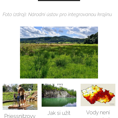
Foto (zdroj): Národní ústav pro integrovanou krajinu
Vody není
Jak si užít
Priessnitzovy