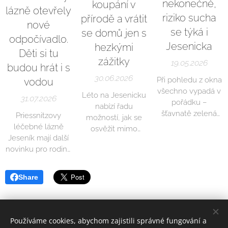
nekonečně,
koupání v
lázně otevřely
riziko sucha
přírodě a vrátit
nové
se týká i
se domů jen s
odpočívadlo.
Jesenicka
hezkými
Děti si tu
zážitky
19.05.2026
budou hrát i s
30.06.2026
Při pohledu z okna
vodou
všechno vypadá v
Léto na Jesenicku
31.07.2026
pořádku –
nabízí řadu
šťavnatě zelená
Priessnitzovy
možností, jak se
krajina a bojící jaro…
léčebné lázně
osvěžit mimo
Nedávné srážky
Jeseník mají další
klasická
pomohly hlavně
novinku pro rodiny
koupaliště. Místní
povrchové vrstvě
s dětmi. V areálu
rybníky a zatopené
půdy, odborníci
pod balneo
lomy lákají čistou
Share
však upozorňují, že
parkem otevřely
vodou, krásným
skutečný stav je
nové odpočívadlo,
okolím a pocitem
vážnější. Hlubší
které vedle
svobody, který v
vrstvy krajiny se
herních prvků
bazénu jednoduše
Používáme cookies, abychom zajistili správné fungování a
totiž dlouhodobě
nabízí také vodní