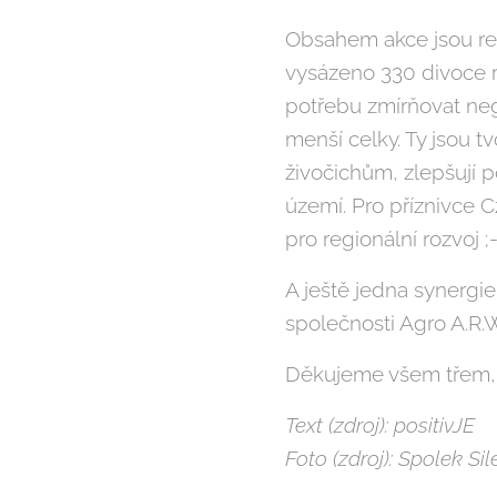
Obsahem akce jsou rem
vysázeno 330 divoce r
potřebu zmírňovat neg
menší celky. Ty jsou t
živočichům, zlepšují 
území. Pro příznivce C
pro regionální rozvoj ;-
A ještě jedna synergie
společnosti Agro A.R.
Děkujeme všem třem, 
Text (zdroj): positivJE
Foto (zdroj): Spolek Sil