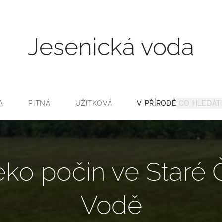
Jesenická voda
A
PITNÁ
UŽITKOVÁ
V PŘÍRODĚ
ko počin ve Staré
Vodě