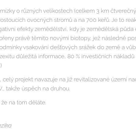
ízky o různých velikostech (celkem 3 km čtverečných
ostoucích ovocných stromů a na 700 keřů. Je to reak
ativní efekty zemědělství, kdy je zemědělská půda 
vořeny právě těmito novými biotopy, jež následně pos
podmínky vsakování dešťových srážek do země a vůbe
zexitu důležitá informace, 80 % investičních nákladů
)
, celý projekt navazuje na již revitalizované území n
W., takže úspěch na druhou.
že na tom děláte.
ezika