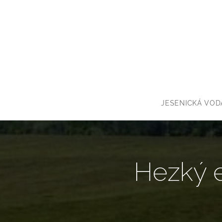
JESENICKÁ VOD
Hezký e