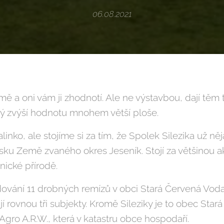
06.08.2021
mě a oni vám ji zhodnotí. Ale ne výstavbou, dají těm
rý zvýší hodnotu mnohem větší ploše.
nko, ale stojíme si za tím, že Spolek Silezika už 
ku Země zvaného okres Jeseník. Stojí za většinou akc
nické přírodě.
dování 11 drobných remízů v obci Stará Červená Vod
 rovnou tři subjekty. Kromě Sileziky je to obec Star
gro A.R.W., která v katastru obce hospodaří.