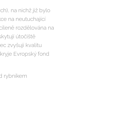
), na nichž již bylo
ce na neutuchající
cíleně rozdělována na
kytují útočiště
c zvyšují kvalitu
 kryje Evropský fond
ad rybníkem