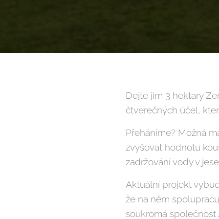
Dejte jim 3 hektary Ze
čtverečných účel, kte
Přeháníme? Možná mali
zvyšovat hodnotu kous
zadržování vody v jese
Aktuální projekt vybu
že na něm spolupracují
soukromá společnost A