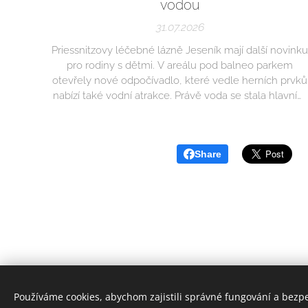
vodou
31.07.2026
Priessnitzovy léčebné lázně Jeseník mají další novink
pro rodiny s dětmi. V areálu pod balneo parkem
otevřely nové odpočívadlo, které vedle herních prvků
nabízí také vodní atrakce. Právě voda se stala hlavním
motivem celého prostoru a odkazuje na to nejcennější
na čem lázně už téměř dvě století staví svou pověst.
Share
Používáme cookies, abychom zajistili správné fungování a bezp
© 2025 J