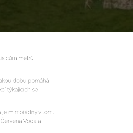
 tisícům metrů
nějakou dobu pomáhá
í týkajících se
a je mimořádný v tom,
á Červená Voda a