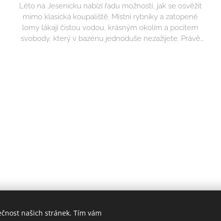
Léto na Jesenicku nabízí řadu možností, jak se osvěžit
mimo klasická koupaliště. Místní rybníky a zatopené
lomy lákají čistou vodou, krásným okolím a pocitem
u
svobody, který v bazénu jednoduše nezažijete. Právě
přírodní koupání ale vyžaduje trochu více opatrnosti a
respektu.
,
ečnost našich stránek. Tím vám
esenická voda | s láskou k H2O od VaK Jesenicka | Všechna práva v