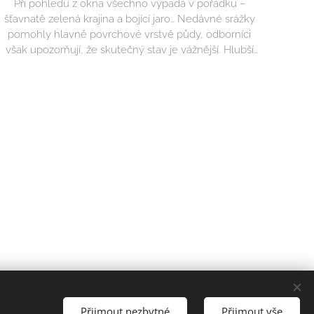
Při pohledu z okna všechno vypadá v pořádku –
šťavnatě zelená krajina a bojící jaro… Nedávné srážky
pomohly hlavně povrchové vrstvě půdy, odborníci
však upozorňují, že skutečný stav je vážnější. Hlubší
vrstvy krajiny se totiž dlouhodobě potýkají s
nedostatkem vody a s přicházejícím létem se situace
může dále zhoršovat.
yhrazena.
Přijmout nezbytné
Přijmout vše