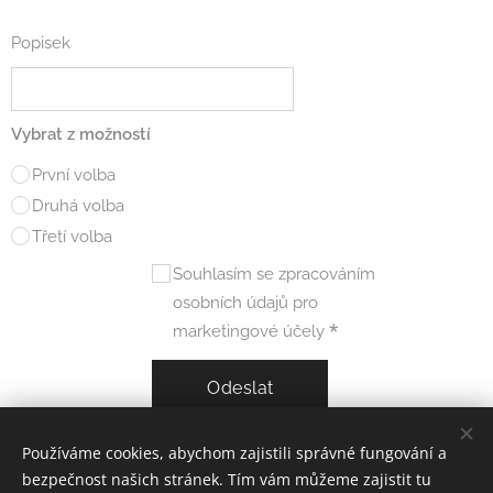
Popisek
Vybrat z možností
První volba
Druhá volba
Třetí volba
Souhlasím se zpracováním
osobních údajů pro
marketingové účely
Odeslat
Používáme cookies, abychom zajistili správné fungování a
bezpečnost našich stránek. Tím vám můžeme zajistit tu