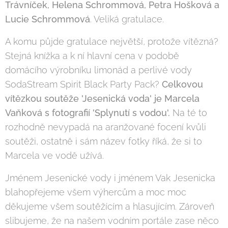
Trávníček, Helena Schrommová, Petra Hošková a
Lucie Schrommová
. Veliká gratulace.
A komu půjde gratulace největší, protože vítězná?
Stejná knížka a k ní hlavní cena v podobě
domácího výrobníku limonád a perlivé vody
SodaStream Spirit Black Party Pack?
Celkovou
vítězkou soutěže 'Jesenická voda' je Marcela
Vaňková s fotografií 'Splynutí s vodou'.
Na té to
rozhodně nevypadá na aranžované focení kvůli
soutěži, ostatně i sám název fotky říká, že si to
Marcela ve vodě užívá.
Jménem Jesenické vody i jménem Vak Jesenicka
blahopřejeme všem výhercům a moc moc
děkujeme všem soutěžícím a hlasujícím. Zároveň
slibujeme, že na našem vodním portále zase něco