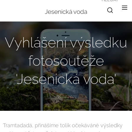
Jesenická voda
Vyhlášení výsledku
fotosoutěže
'Jesenická voda'
28.04.2021
Tramtadadá, přinášíme tolik očekáváné výsledky