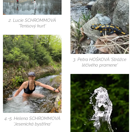
2. Lucie SCHROMMOVÁ
'Tenisový kurt'
3. Petra HOŠKOVÁ 'Strážce
léčivého pramene'
4.-5. Helena SCHROMMOVÁ
'Jesenická bystřina'