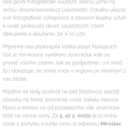
naší první fotografické soutěže, kterou jsme na
webu Jesenickavoda.cz uspořádali. Odvahu ukázat
své fotografické schopnosti a zároveň kladný vztah
k vodě prokázalo deset soutěžících. Všem
děkujeme a doufáme, že si to užili.
Příjemně nás překvapila veliká účast hlasujících,
což je ten krásný syndrom Jesenicka, kde se
prostě všichni známe, tak se podpoříme :-) A snad
to i dokazuje, že téma vody v regionu je mnohým z
vás blízké.
Pojďme se tedy podívat na pět šťastlivců, jejichž
obrázky na téma 'jesenická voda' získaly nejvíce
hlasů a mohou se od pořádajícího Vak Jesenicka
těšit na věcné ceny. Za
5. až 2. místo
je to kniha
Voda v pohybu a tuhle cenu si odnesou
Miroslav