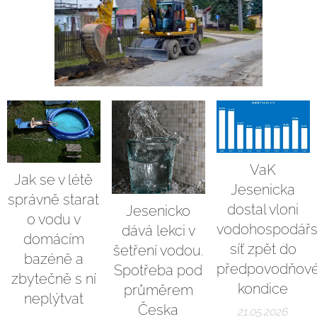
VaK
Jak se v létě
Jesenicka
správně starat
dostal vloni
Jesenicko
o vodu v
vodohospodář
dává lekci v
domácím
síť zpět do
šetření vodou.
bazéně a
předpovodňov
Spotřeba pod
zbytečně s ní
kondice
průměrem
neplýtvat
Česka
21.05.2026