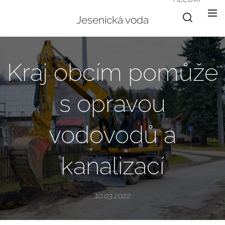
Jesenická voda
Kraj obcím pomůže
s opravou
vodovodů a
kanalizací
10.03.2022