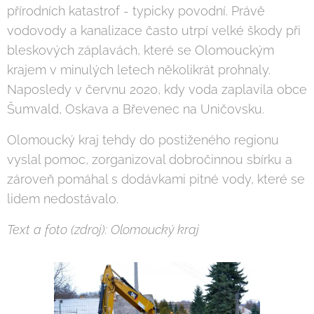
přírodních katastrof - typicky povodní. Právě
vodovody a kanalizace často utrpí velké škody při
bleskových záplavách, které se Olomouckým
krajem v minulých letech několikrát prohnaly.
Naposledy v červnu 2020, kdy voda zaplavila obce
Šumvald, Oskava a Břevenec na Uničovsku.
Olomoucký kraj tehdy do postiženého regionu
vyslal pomoc, zorganizoval dobročinnou sbírku a
zároveň pomáhal s dodávkami pitné vody, které se
lidem nedostávalo.
Text a foto (zdroj): Olomoucký kraj