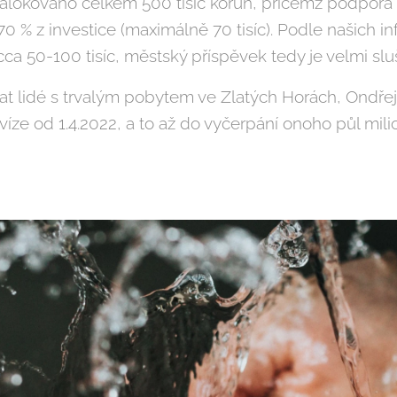
je alokováno celkem 500 tisíc korun, přičemž podpor
 % z investice (maximálně 70 tisíc). Podle našich i
 cca 50-100 tisíc, městský příspěvek tedy je velmi s
 lidé s trvalým pobytem ve Zlatých Horách, Ondřejo
víze od 1.4.2022, a to až do vyčerpání onoho půl mili