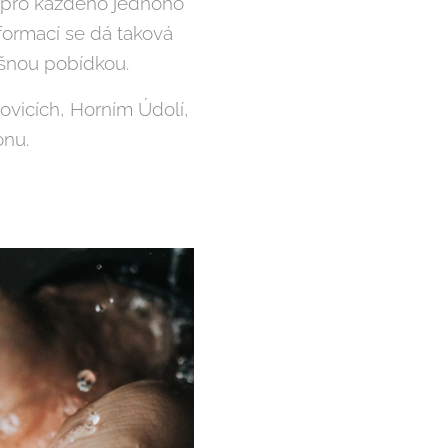
a pro každého jednoho
nformací se dá taková
lušnou pobídkou.
vicích, Horním Údolí,
onu.