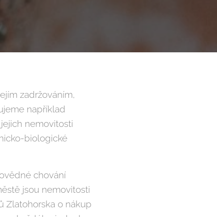
ejím zadržováním,
bujeme například
jejich nemovitosti
nicko-biologické
povědné chování
městě jsou nemovitosti
nů Zlatohorska o nákup