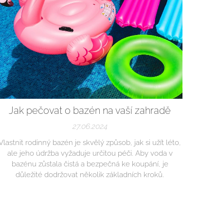
Jak pečovat o bazén na vaší zahradě
27.06.2024
Vlastnit rodinný bazén je skvělý způsob, jak si užít léto,
ale jeho údržba vyžaduje určitou péči. Aby voda v
bazénu zůstala čistá a bezpečná ke koupání, je
důležité dodržovat několik základních kroků.