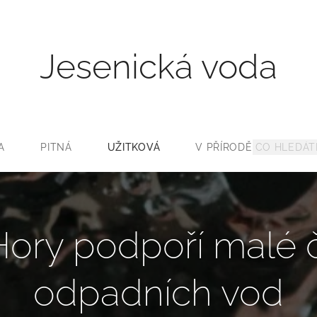
Jesenická voda
A
PITNÁ
UŽITKOVÁ
V PŘÍRODĚ
Hory podpoří malé č
odpadních vod