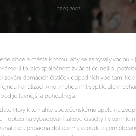
07.03.2022
ede obce a města k tomu, aby se zabývaly vodou - j
 Máme-li to jako společnost zvládat co nejlíp, potře
řizování domácích čističek odpadních vod tam, kde 
řejnou kanalizaci. Ano, mohou mít septik, ale mecha
od je levnější a pohodlnější.
 Zlaté Hory k tomuhle společenskému apelu na zod
c - dotaci na vybudování takové čističky. I v tomhle 
 kanalizaci, případná dotace má vzbudit zájem obča