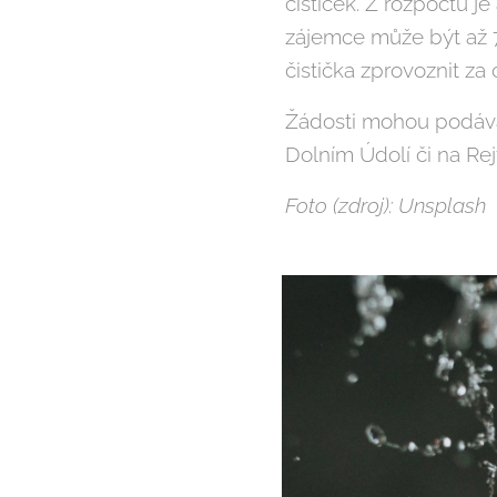
čističek. Z rozpočtu 
zájemce může být až 70
čistička zprovoznit za
Žádosti mohou podávat
Dolním Údolí či na Rej
Foto (zdroj): Unsplash