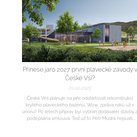
Přinese jaro 2027 první plavecké závody 
České Vsi?
20.02.2025
Česká Ves plánuje na jaře odstartovat rekonstrukci
krytého plaveckého bazénu. Wow, zpráva roku už v
únoru? Po letech příprav byl vybrán dodavatel stavby 
podepsána smlouva. Teď už to Petr Mudra nepustí.
Zapamatujte si, vejde do dějin, že se do investice jde i
v situaci, kdy Jesenicko řeší povodňové škody. Třeba