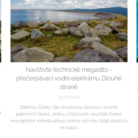
Navštivte technické megadílo -
v
přečerpávací vodní elektrárnu Dlouhé
stráně
13.08.2024
Zatímco Česko žije chystanou stavbou nových
a
jaderných bloků, jednu z klíčových součástí české
energetické infrastruktury máme od roku 1996 doslova
na kopci.