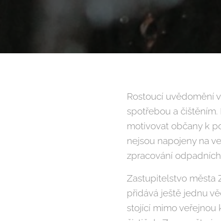
Rostoucí uvědomění v
spotřebou a čištěním.
motivovat občany k po
nejsou napojeny na ve
zpracování odpadních v
Zastupitelstvo města
přidává ještě jednu vě
stojící mimo veřejnou